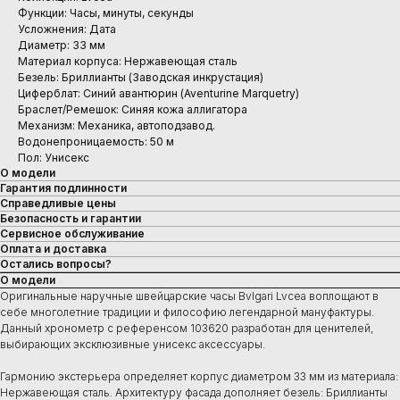
Функции: Часы, минуты, секунды
Усложнения: Дата
Диаметр: 33 мм
Материал корпуса: Нержавеющая сталь
Безель: Бриллианты (Заводская инкрустация)
Циферблат: Синий авантюрин (Aventurine Marquetry)
Браслет/Ремешок: Синяя кожа аллигатора
Механизм: Механика, автоподзавод.
Водонепроницаемость: 50 м
Пол: Унисекс
О модели
Гарантия подлинности
Справедливые цены
Безопасность и гарантии
Сервисное обслуживание
Оплата и доставка
Остались вопросы?
О модели
Оригинальные наручные швейцарские часы Bvlgari Lvcea воплощают в
себе многолетние традиции и философию легендарной мануфактуры.
Данный хронометр с референсом 103620 разработан для ценителей,
выбирающих эксклюзивные унисекс аксессуары.
Гармонию экстерьера определяет корпус диаметром 33 мм из материала:
Нержавеющая сталь. Архитектуру фасада дополняет безель: Бриллианты