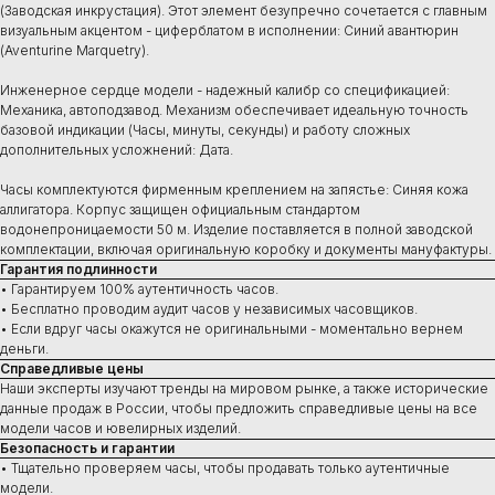
(Заводская инкрустация). Этот элемент безупречно сочетается с главным
визуальным акцентом - циферблатом в исполнении: Синий авантюрин
(Aventurine Marquetry).
Инженерное сердце модели - надежный калибр со спецификацией:
Механика, автоподзавод. Механизм обеспечивает идеальную точность
базовой индикации (Часы, минуты, секунды) и работу сложных
дополнительных усложнений: Дата.
Часы комплектуются фирменным креплением на запястье: Синяя кожа
аллигатора. Корпус защищен официальным стандартом
водонепроницаемости 50 м. Изделие поставляется в полной заводской
комплектации, включая оригинальную коробку и документы мануфактуры.
Гарантия подлинности
• Гарантируем 100% аутентичность часов.
• Бесплатно проводим аудит часов у независимых часовщиков.
• Если вдруг часы окажутся не оригинальными - моментально вернем
деньги.
Справедливые цены
Наши эксперты изучают тренды на мировом рынке, а также исторические
данные продаж в России, чтобы предложить справедливые цены на все
модели часов и ювелирных изделий.
Безопасность и гарантии
• Тщательно проверяем часы, чтобы продавать только аутентичные
Купить
модели.