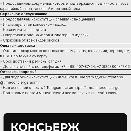
• Предоставляем документы, которые подтверждают подлинность часов,
Швейцарские часы
гарантийный талон, кассовый и товарный чеки.
В наличии в Москве
Сервисное обслуживание
Часы под заказ
Новинки
• Предоставляем консультации специалиста-оценщика
Ювелирные изделия
• Индивидуальный консьекрж-подход
• Независимая экспертиза
• Оперативная оценка часов и ювелирных изделий
• Страховка от всех видов рисков
Оплата и доставка
• Оплатить товар можно по выставленному счету, наличными, переводом,
Сервис
в USDT по текущему курсу.
Ремонт часов
• Срок доставки в регионы от 1 дня.
Диагностика
• Детали уточняйте по телефонам: +7 (495) 407-87-04, +7 (926) 804-47-16
Проверка на подлинность
Остались вопросы?
Оценка
• Для подробной консультации - напишите в Telegram администратору
Сервисное обслуживание
@timeconcierge_admin
• Наш основной открытый Telegram-канал https://t.me/timeconcierge
• Под каждым постом мы публикуем все контакты и способы связи
Консультации ежедневно:
10:00–21:00
+7 (495) 407-84-07