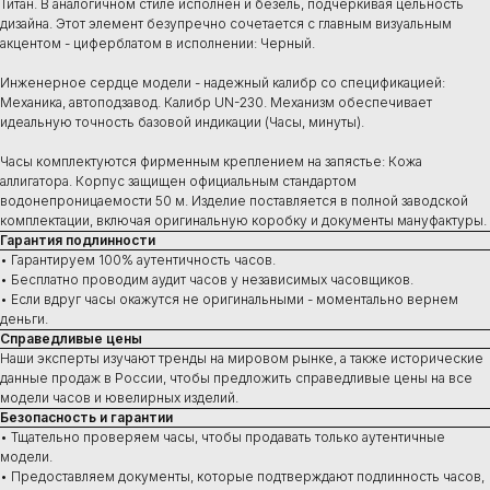
Титан. В аналогичном стиле исполнен и безель, подчеркивая цельность
дизайна. Этот элемент безупречно сочетается с главным визуальным
акцентом - циферблатом в исполнении: Черный.
Инженерное сердце модели - надежный калибр со спецификацией:
Механика, автоподзавод. Калибр UN-230. Механизм обеспечивает
идеальную точность базовой индикации (Часы, минуты).
Часы комплектуются фирменным креплением на запястье: Кожа
аллигатора. Корпус защищен официальным стандартом
водонепроницаемости 50 м. Изделие поставляется в полной заводской
комплектации, включая оригинальную коробку и документы мануфактуры.
Гарантия подлинности
• Гарантируем 100% аутентичность часов.
• Бесплатно проводим аудит часов у независимых часовщиков.
• Если вдруг часы окажутся не оригинальными - моментально вернем
деньги.
Справедливые цены
Наши эксперты изучают тренды на мировом рынке, а также исторические
данные продаж в России, чтобы предложить справедливые цены на все
модели часов и ювелирных изделий.
Безопасность и гарантии
• Тщательно проверяем часы, чтобы продавать только аутентичные
Купить
модели.
• Предоставляем документы, которые подтверждают подлинность часов,
Швейцарские часы