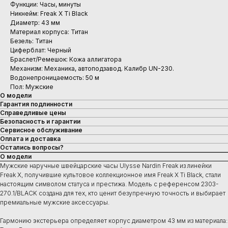
Функции: Часы, минуты
Никнейм: Freak X Ti Black
Диаметр: 43 мм
Материал корпуса: Титан
Безель: Титан
Циферблат: Черный
Браслет/Ремешок: Кожа аллигатора
Механизм: Механика, автоподзавод. Калибр UN-230.
Водонепроницаемость: 50 м
Пол: Мужские
О модели
Гарантия подлинности
Справедливые цены
Безопасность и гарантии
Сервисное обслуживание
Оплата и доставка
Остались вопросы?
О модели
Мужские наручные швейцарские часы Ulysse Nardin Freak из линейки
Freak X, получившие культовое коллекционное имя Freak X Ti Black, стали
настоящим символом статуса и престижа. Модель с референсом 2303-
270.1/BLACK создана для тех, кто ценит безупречную точность и выбирает
премиальные мужские аксессуары.
Гармонию экстерьера определяет корпус диаметром 43 мм из материала: