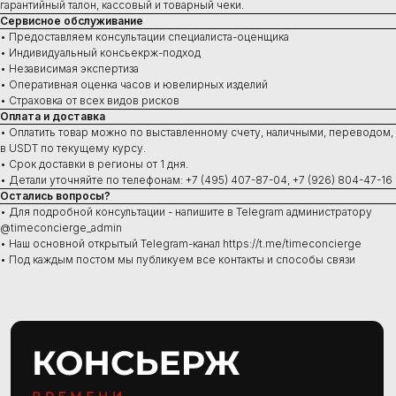
гарантийный талон, кассовый и товарный чеки.
В наличии в Москве
Сервисное обслуживание
Часы под заказ
• Предоставляем консультации специалиста-оценщика
Новинки
• Индивидуальный консьекрж-подход
Ювелирные изделия
• Независимая экспертиза
• Оперативная оценка часов и ювелирных изделий
• Страховка от всех видов рисков
Оплата и доставка
• Оплатить товар можно по выставленному счету, наличными, переводом,
Сервис
в USDT по текущему курсу.
Ремонт часов
• Срок доставки в регионы от 1 дня.
Диагностика
• Детали уточняйте по телефонам: +7 (495) 407-87-04, +7 (926) 804-47-16
Проверка на подлинность
Остались вопросы?
Оценка
• Для подробной консультации - напишите в Telegram администратору
Сервисное обслуживание
@timeconcierge_admin
• Наш основной открытый Telegram-канал https://t.me/timeconcierge
• Под каждым постом мы публикуем все контакты и способы связи
Консультации ежедневно:
10:00–21:00
+7 (495) 407-84-07