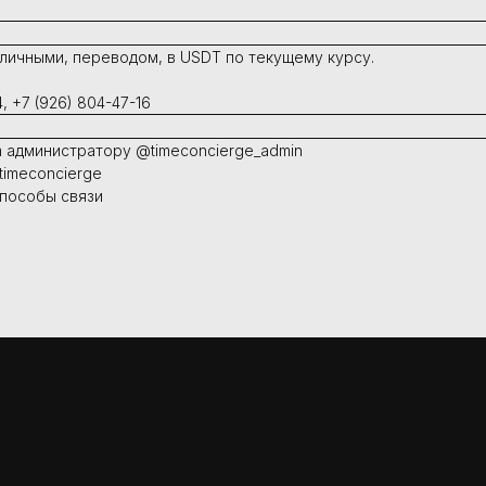
личными, переводом, в USDT по текущему курсу.
, +7 (926) 804-47-16
m администратору @timeconcierge_admin
timeconcierge
способы связи
Новинки
Ювелирные изделия
ценка
Сервисное обслуживание