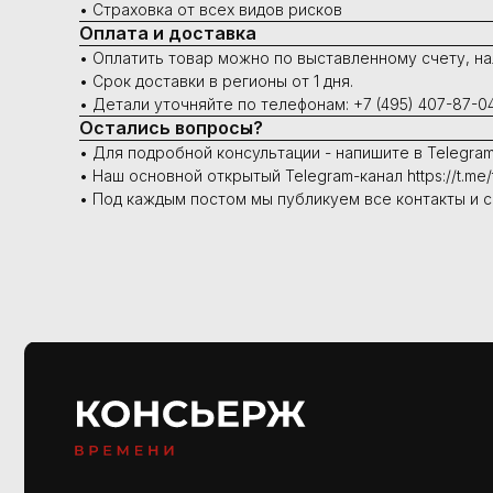
• Страховка от всех видов рисков
Оплата и доставка
• Оплатить товар можно по выставленному счету, на
• Срок доставки в регионы от 1 дня.
• Детали уточняйте по телефонам: +7 (495) 407-87-04
Остались вопросы?
• Для подробной консультации - напишите в Telegra
• Наш основной открытый Telegram-канал https://t.me/
• Под каждым постом мы публикуем все контакты и 
Купить
Швейцарские часы
В наличии в Москве
Часы под заказ
Сервис
Ремонт часов
Диагностика
Проверка на подлинность
О