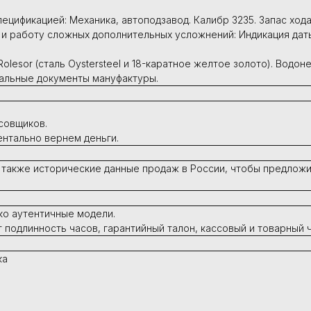
ецификацией: Механика, автоподзавод. Калибр 3235. Запас ход
 и работу сложных дополнительных усложнений: Индикация даты
Rolesor (сталь Oystersteel и 18-каратное желтое золото). Водо
иальные документы мануфактуры.
совщиков.
ентально вернем деньги.
 также исторические данные продаж в России, чтобы предложи
ко аутентичные модели.
подлинность часов, гарантийный талон, кассовый и товарный ч
ка