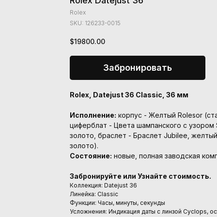
Rolex Datejust 36
Rolex
SKU:
126233-0015
$
19800.00
Забронировать
Rolex, Datejust 36 Classic, 36 мм
Исполнение:
корпус - Желтый Rolesor (ста
циферблат - Цвета шампанского с узором 
золото, браслет - Браслет Jubilee, желтый
золото).
Состояние:
новые, полная заводская ком
Забронируйте или Узнайте стоимость.
Коллекция: Datejust 36
Линейка: Classic
Функции: Часы, минуты, секунды
Усложнения: Индикация даты с линзой Cyclops, о