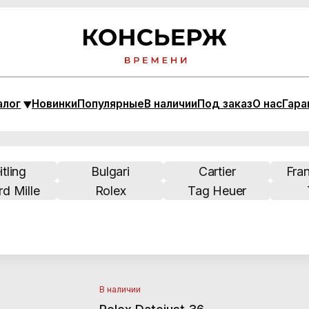
Новинки
Популярные
В наличии
Под заказ
О нас
Гарантия
Bulgari
Cartier
Franck Muller
e
Rolex
Tag Heuer
Tudor
В наличии