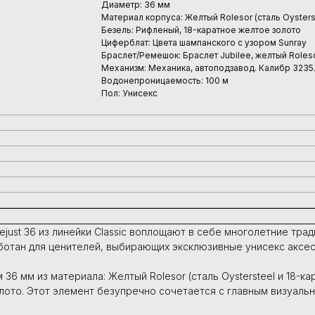
Диаметр: 36 мм
Материал корпуса: Желтый Rolesor (сталь Oysters
Безель: Рифленый, 18-каратное желтое золото
Циферблат: Цвета шампанского с узором Sunray
Браслет/Ремешок: Браслет Jubilee, желтый Roleso
Механизм: Механика, автоподзавод. Калибр 3235.
Водонепроницаемость: 100 м
Пол: Унисекс
just 36 из линейки Classic воплощают в себе многолетние тра
ботан для ценителей, выбирающих эксклюзивные унисекс аксес
6 мм из материала: Желтый Rolesor (сталь Oystersteel и 18-ка
лото. Этот элемент безупречно сочетается с главным визуаль