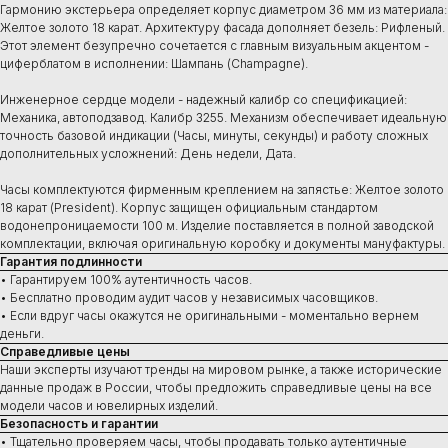
Гармонию экстерьера определяет корпус диаметром 36 мм из материала:
Желтое золото 18 карат. Архитектуру фасада дополняет безель: Рифленый.
Этот элемент безупречно сочетается с главным визуальным акцентом -
циферблатом в исполнении: Шампань (Champagne).
Инженерное сердце модели - надежный калибр со спецификацией:
Механика, автоподзавод. Калибр 3255. Механизм обеспечивает идеальную
точность базовой индикации (Часы, минуты, секунды) и работу сложных
дополнительных усложнений: День недели, Дата.
Часы комплектуются фирменным креплением на запястье: Желтое золото
18 карат (President). Корпус защищен официальным стандартом
водонепроницаемости 100 м. Изделие поставляется в полной заводской
комплектации, включая оригинальную коробку и документы мануфактуры.
Гарантия подлинности
• Гарантируем 100% аутентичность часов.
• Бесплатно проводим аудит часов у независимых часовщиков.
• Если вдруг часы окажутся не оригинальными - моментально вернем
деньги.
Справедливые цены
Наши эксперты изучают тренды на мировом рынке, а также исторические
данные продаж в России, чтобы предложить справедливые цены на все
модели часов и ювелирных изделий.
Безопасность и гарантии
• Тщательно проверяем часы, чтобы продавать только аутентичные