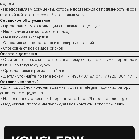
Купить
модели.
• Предоставляем документы, которые подтверждают подлинность часов,
Швейцарские часы
В наличии в Москве
гарантийный талон, кассовый и товарный чеки.
Часы под заказ
Сервисное обслуживание
Новинки
• Предоставляем консультации специалиста-оценщика
Ювелирные изделия
• Индивидуальный консьекрж-подход
• Независимая экспертиза
• Оперативная оценка часов и ювелирных изделий
• Страховка от всех видов рисков
Оплата и доставка
Сервис
• Оплатить товар можно по выставленному счету, наличными, переводом,
в USDT по текущему курсу.
Ремонт часов
• Срок доставки в регионы от 1 дня.
Диагностика
• Детали уточняйте по телефонам: +7 (495) 407-87-04, +7 (926) 804-47-16
Проверка на подлинность
Остались вопросы?
Оценка
• Для подробной консультации - напишите в Telegram администратору
Сервисное обслуживание
@timeconcierge_admin
• Наш основной открытый Telegram-канал https://t.me/timeconcierge
• Под каждым постом мы публикуем все контакты и способы связи
Консультации ежедневно:
10:00–21:00
+7 (495) 407-84-07