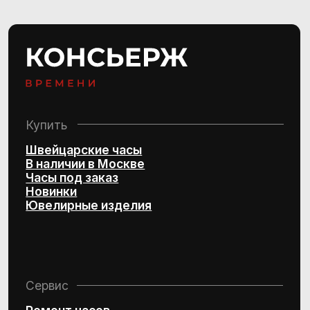
Консультации ежедневно:
10:00–21:00
+7 (495) 407-84-07
Политика конфиденциальности
Согласие на обработку
персональных данных
© 2016–2025 Project by Royal Store Team
Персональный сервис по подбору
швейцарских часов и эксклюзивных
ювелирных изделий
Design by Kchtv