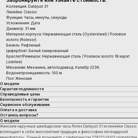
Забронируйте или Узнайте стоимость.
Коллекция: Datejust 31
Линейка: Classic
Функции: Часы, минуты, секунды
Усложнения: Дата
Диаметр: 31 мм
Материал корпуса: Нержавеющая сталь (Oystersteel) / Розовое
золото (Rolesor)
Безель: Рифленый
Циферблат: Белый лакированный
Браслет/Ремешок: Нержавеющая сталь / Розовое золото 18 карат
(Jubilee)
Механизм: Механика, автоподзавод. Калибр 2236.
Водонепроницаемость: 100 м
Пол: Женские
О модели
Гарантия подлинности
Справедливые цены
Безопасность и гарантии
Сервисное обслуживание
Оплата и доставка
Остались вопросы?
О модели
Женские наручные швейцарские часы Rolex Datejust 31 из линейки Classic
воплощают в себе многолетние традиции и философию легендарной
мануфактуры. Данный хронометр с референсом 278271-0002 разработан