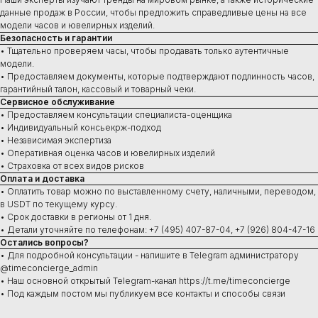
данные продаж в России, чтобы предложить справедливые цены на все
модели часов и ювелирных изделий.
Безопасность и гарантии
Купить
• Тщательно проверяем часы, чтобы продавать только аутентичные
модели.
Швейцарские часы
• Предоставляем документы, которые подтверждают подлинность часов,
В наличии в Москве
гарантийный талон, кассовый и товарный чеки.
Часы под заказ
Новинки
Сервисное обслуживание
Ювелирные изделия
• Предоставляем консультации специалиста-оценщика
• Индивидуальный консьекрж-подход
• Независимая экспертиза
• Оперативная оценка часов и ювелирных изделий
• Страховка от всех видов рисков
Оплата и доставка
Сервис
• Оплатить товар можно по выставленному счету, наличными, переводом,
Ремонт часов
в USDT по текущему курсу.
Диагностика
• Срок доставки в регионы от 1 дня.
Проверка на подлинность
• Детали уточняйте по телефонам: +7 (495) 407-87-04, +7 (926) 804-47-16
Оценка
Остались вопросы?
Сервисное обслуживание
• Для подробной консультации - напишите в Telegram администратору
@timeconcierge_admin
• Наш основной открытый Telegram-канал https://t.me/timeconcierge
• Под каждым постом мы публикуем все контакты и способы связи