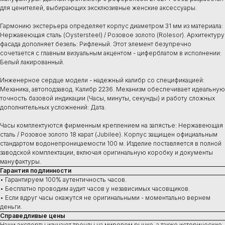
для ценителей, выбирающих эксклюзивные женские аксессуары.
Гармонию экстерьера определяет корпус диаметром 31 мм из материала:
Нержавеющая сталь (Oystersteel) / Розовое золото (Rolesor). Архитектуру
фасада дополняет безель: Рифленый. Этот элемент безупречно
сочетается с главным визуальным акцентом - циферблатом в исполнении:
Белый лакированный.
Инженерное сердце модели - надежный калибр со спецификацией:
Механика, автоподзавод. Калибр 2236. Механизм обеспечивает идеальную
точность базовой индикации (Часы, минуты, секунды) и работу сложных
дополнительных усложнений: Дата.
Часы комплектуются фирменным креплением на запястье: Нержавеющая
сталь / Розовое золото 18 карат (Jubilee). Корпус защищен официальным
стандартом водонепроницаемости 100 м. Изделие поставляется в полной
заводской комплектации, включая оригинальную коробку и документы
мануфактуры.
Гарантия подлинности
• Гарантируем 100% аутентичность часов.
• Бесплатно проводим аудит часов у независимых часовщиков.
• Если вдруг часы окажутся не оригинальными - моментально вернем
деньги.
Справедливые цены
Наши эксперты изучают тренды на мировом рынке, а также исторические