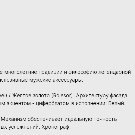
esor). Архитектуру фасада
том в исполнении: Белый.
ет идеальную точность
граф.
щен официальным стандартом
енты мануфактуры.
ливые цены на все модели