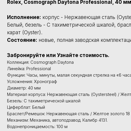
Коллекция: Cosmograph Daytona
Линейка: Professional
Функции: Часы, минуты, малая секундная стрелка на «6 часах»
Усложнения: Хронограф
Диаметр: 40 мм
Материал корпуса: Нержавеющая сталь (Oystersteel) / Желтое золото (Ro
Безель: С тахиметрической шкалой
Циферблат: Белый
Браслет/Ремешок: Нержавеющая сталь / Желтое золото 18 карат (Oyster)
Механизм: Механика, автоподзавод. Калибр 4131.
Водонепроницаемость: 100 м
Пол: Мужские
О модели
Гарантия подлинности
Справедливые цены
Безопасность и гарантии
Сервисное обслуживание
Оплата и доставка
Остались вопросы?
О модели
Мужские наручные швейцарские часы Rolex Cosmograph Daytona 
мануфактуры. Данный хронометр с референсом 126503-0001 ра