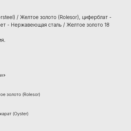
lesor)
из линейки Professional воплощают в себе многолетние традиц
зработан для ценителей, выбирающих эксклюзивные мужские ак