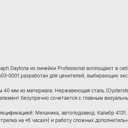
ериала: Нержавеющая сталь (Oystersteel) / Желтое золото (Rol
зупречно сочетается с главным визуальным акцентом - цифербла
й: Механика, автоподзавод. Калибр 4131. Механизм обеспечива
«6 часах») и работу сложных дополнительных усложнений: Хроно
веющая сталь / Желтое золото 18 карат (Oyster). Корпус защи
аводской комплектации, включая оригинальную коробку и докум
ернем деньги.
орические данные продаж в России, чтобы предложить справед
чные модели.
ь часов, гарантийный талон, кассовый и товарный чеки.