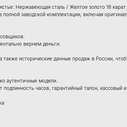
ереводом, в USDT по текущему курсу.
804-47-16
атору @timeconcierge_admin
rge
язи