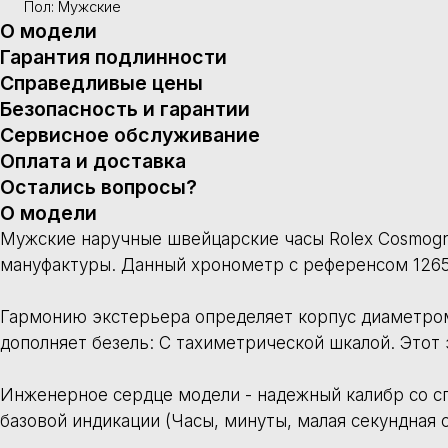
Гармонию экстерьера определяет корпус диаметром 40 мм из мат
дополняет безель: С тахиметрической шкалой. Этот элемент бе
Инженерное сердце модели - надежный калибр со спецификацие
базовой индикации (Часы, минуты, малая секундная стрелка на 
Часы комплектуются фирменным креплением на запястье: Нержа
водонепроницаемости 100 м. Изделие поставляется в полной з
Гарантия подлинности
• Гарантируем 100% аутентичность часов.
• Бесплатно проводим аудит часов у независимых часовщиков.
• Если вдруг часы окажутся не оригинальными - моментально в
Справедливые цены
Наши эксперты изучают тренды на мировом рынке, а также ист
часов и ювелирных изделий.
Безопасность и гарантии
• Тщательно проверяем часы, чтобы продавать только аутенти
• Предоставляем документы, которые подтверждают подлинност
Сервисное обслуживание
• Предоставляем консультации специалиста-оценщика
• Индивидуальный консьекрж-подход