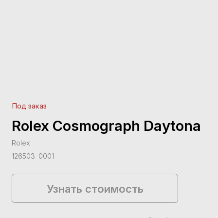
Под заказ
Rolex Cosmograph Daytona
Rolex
126503-0001
Узнать стоимость
Rolex, Cosmograph Daytona Professional, 40 мм
Исполнение:
корпус - Нержавеющая сталь (Oystersteel) / Жел
Белый, безель - С тахиметрической шкалой, браслет - Нержа
карат (Oyster).
Состояние:
новые, полная заводская комплектация.
Забронируйте или Узнайте стоимость.