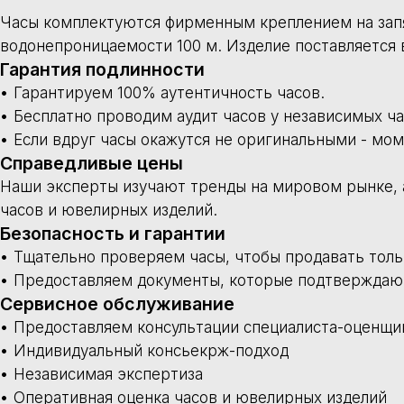
• Независимая экспертиза
• Оперативная оценка часов и ювелирных изделий
• Страховка от всех видов рисков
Оплата и доставка
• Оплатить товар можно по выставленному счету, наличными, п
• Срок доставки в регионы от 1 дня.
• Детали уточняйте по телефонам: +7 (495) 407-87-04, +7 (926) 
Остались вопросы?
• Для подробной консультации - напишите в Telegram администр
• Наш основной открытый Telegram-канал https://t.me/timeconcie
• Под каждым постом мы публикуем все контакты и способы св