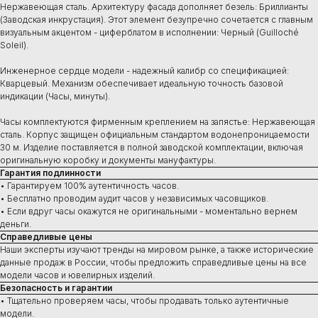
Нержавеющая сталь. Архитектуру фасада дополняет безель: Бриллианты
(Заводская инкрустация). Этот элемент безупречно сочетается с главным
визуальным акцентом - циферблатом в исполнении: Черный (Guilloché
Soleil).
Инженерное сердце модели - надежный калибр со спецификацией:
Кварцевый. Механизм обеспечивает идеальную точность базовой
индикации (Часы, минуты).
Часы комплектуются фирменным креплением на запястье: Нержавеющая
сталь. Корпус защищен официальным стандартом водонепроницаемости
30 м. Изделие поставляется в полной заводской комплектации, включая
оригинальную коробку и документы мануфактуры.
Гарантия подлинности
• Гарантируем 100% аутентичность часов.
• Бесплатно проводим аудит часов у независимых часовщиков.
• Если вдруг часы окажутся не оригинальными - моментально вернем
деньги.
Справедливые цены
Наши эксперты изучают тренды на мировом рынке, а также исторические
данные продаж в России, чтобы предложить справедливые цены на все
модели часов и ювелирных изделий.
Безопасность и гарантии
• Тщательно проверяем часы, чтобы продавать только аутентичные
Купить
модели.