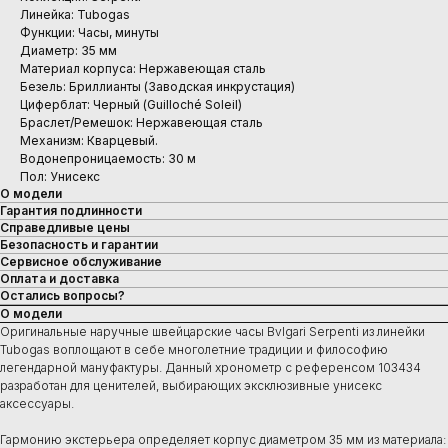
Линейка: Tubogas
Функции: Часы, минуты
Диаметр: 35 мм
Материал корпуса: Нержавеющая сталь
Безель: Бриллианты (Заводская инкрустация)
Циферблат: Черный (Guilloché Soleil)
Браслет/Ремешок: Нержавеющая сталь
Механизм: Кварцевый.
Водонепроницаемость: 30 м
Пол: Унисекс
О модели
Гарантия подлинности
Справедливые цены
Безопасность и гарантии
Сервисное обслуживание
Оплата и доставка
Остались вопросы?
О модели
Оригинальные наручные швейцарские часы Bvlgari Serpenti из линейки
Tubogas воплощают в себе многолетние традиции и философию
легендарной мануфактуры. Данный хронометр с референсом 103434
разработан для ценителей, выбирающих эксклюзивные унисекс
аксессуары.
Гармонию экстерьера определяет корпус диаметром 35 мм из материала: