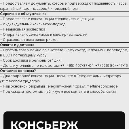
• Предоставляем документы, которые подтверждают подлинность часов,
Швейцарские часы
гарантийный талон, кассовый и товарный чеки.
В наличии в Москве
Сервисное обслуживание
Часы под заказ
Новинки
• Предоставляем консультации специалиста-оценщика
Ювелирные изделия
• Индивидуальный консьекрж-подход
• Независимая экспертиза
• Оперативная оценка часов и ювелирных изделий
• Страховка от всех видов рисков
Оплата и доставка
• Оплатить товар можно по выставленному счету, наличными, переводом,
Сервис
в USDT по текущему курсу.
Ремонт часов
• Срок доставки в регионы от 1 дня.
Диагностика
• Детали уточняйте по телефонам: +7 (495) 407-87-04, +7 (926) 804-47-16
Проверка на подлинность
Остались вопросы?
Оценка
• Для подробной консультации - напишите в Telegram администратору
Сервисное обслуживание
@timeconcierge_admin
• Наш основной открытый Telegram-канал https://t.me/timeconcierge
• Под каждым постом мы публикуем все контакты и способы связи
Консультации ежедневно:
10:00–21:00
+7 (495) 407-84-07