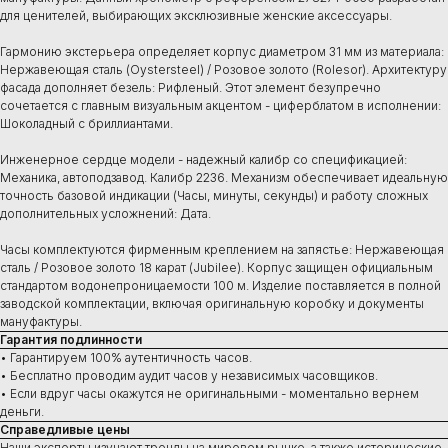
для ценителей, выбирающих эксклюзивные женские аксессуары.
Гармонию экстерьера определяет корпус диаметром 31 мм из материала:
Нержавеющая сталь (Oystersteel) / Розовое золото (Rolesor). Архитектуру
фасада дополняет безель: Рифленый. Этот элемент безупречно
сочетается с главным визуальным акцентом - циферблатом в исполнении:
Шоколадный с бриллиантами.
Инженерное сердце модели - надежный калибр со спецификацией:
Механика, автоподзавод. Калибр 2236. Механизм обеспечивает идеальную
точность базовой индикации (Часы, минуты, секунды) и работу сложных
дополнительных усложнений: Дата.
Часы комплектуются фирменным креплением на запястье: Нержавеющая
сталь / Розовое золото 18 карат (Jubilee). Корпус защищен официальным
стандартом водонепроницаемости 100 м. Изделие поставляется в полной
заводской комплектации, включая оригинальную коробку и документы
мануфактуры.
Гарантия подлинности
• Гарантируем 100% аутентичность часов.
• Бесплатно проводим аудит часов у независимых часовщиков.
• Если вдруг часы окажутся не оригинальными - моментально вернем
деньги.
Справедливые цены
Наши эксперты изучают тренды на мировом рынке, а также исторические