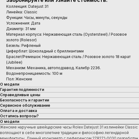
Забронируйте или Узнайте стоимость.
Коллекция: Datejust 31
Линейка: Classic
Функции: Часы, минуты, секунды
Усложнения: Дата
Диаметр: 31 мм
Материал корпуса: Нержавеющая сталь (Oystersteel) / Розовое
золото (Rolesor)
Безель: Рифленый
Циферблат: Шоколадный с бриллиантами
Браслет/Ремешок: Нержавеющая сталь / Розовое золото 18 карат
(Jubilee)
Механизм: Механика, автоподзавод. Калибр 2236.
Водонепроницаемость: 100 м
Пол: Женские
О модели
Гарантия подлинности
Справедливые цены
Безопасность и гарантии
Сервисное обслуживание
Оплата и доставка
Остались вопросы?
О модели
Женские наручные швейцарские часы Rolex Datejust 31 из линейки Classic
воплощают в себе многолетние традиции и философию легендарной
мануфактуры. Данный хронометр с референсом 278271-0030 разработан