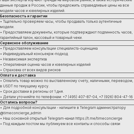
данные продаж в России, чтобы предложить справедливые цены на все
модели часов и ювелирных изделий.
Безопасность и гарантии
Купить
• Тщательно проверяем часы, чтобы продавать только аутентичные
модели.
Швейцарские часы
• Предоставляем документы, которые подтверждают подлинность часов,
В наличии в Москве
гарантийный талон, кассовый и товарный чеки.
Часы под заказ
Новинки
Сервисное обслуживание
Ювелирные изделия
• Предоставляем консультации специалиста-оценщика
• Индивидуальный консьекрж-подход
• Независимая экспертиза
• Оперативная оценка часов и ювелирных изделий
• Страховка от всех видов рисков
Оплата и доставка
Сервис
• Оплатить товар можно по выставленному счету, наличными, переводом,
Ремонт часов
в USDT по текущему курсу.
Диагностика
• Срок доставки в регионы от 1 дня.
Проверка на подлинность
• Детали уточняйте по телефонам: +7 (495) 407-87-04, +7 (926) 804-47-16
Оценка
Остались вопросы?
Сервисное обслуживание
• Для подробной консультации - напишите в Telegram администратору
@timeconcierge_admin
• Наш основной открытый Telegram-канал https://t.me/timeconcierge
• Под каждым постом мы публикуем все контакты и способы связи