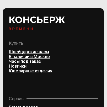
Консультации ежедневно:
10:00–21:00
+7 (495) 407-84-07
Политика конфиденциальности
Согласие на обработку
персональных данных
© 2016–2025 Project by Royal Store Team
Персональный сервис по подбору
швейцарских часов и эксклюзивных
ювелирных изделий
Design by Kchtv