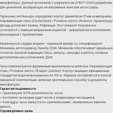
мануфактуры. Данный хронометр с референсом 278271-0030 разработан
для ценителей, выбирающих эксклюзивные женские аксессуары.
Гармонию экстерьера определяет корпус диаметром 31 мм из материала:
Нержавеющая сталь (Oystersteel) / Розовое золото (Rolesor). Архитектуру
фасада дополняет безель: Рифленый. Этот элемент безупречно
сочетается с главным визуальным акцентом - циферблатом в исполнении:
Шоколадный с бриллиантами.
Инженерное сердце модели - надежный калибр со спецификацией:
Механика, автоподзавод. Калибр 2236. Механизм обеспечивает идеальную
точность базовой индикации (Часы, минуты, секунды) и работу сложных
дополнительных усложнений: Дата.
Часы комплектуются фирменным креплением на запястье: Нержавеющая
сталь / Розовое золото 18 карат (Jubilee). Корпус защищен официальным
стандартом водонепроницаемости 100 м. Изделие поставляется в полной
заводской комплектации, включая оригинальную коробку и документы
мануфактуры.
Гарантия подлинности
• Гарантируем 100% аутентичность часов.
• Бесплатно проводим аудит часов у независимых часовщиков.
• Если вдруг часы окажутся не оригинальными - моментально вернем
деньги.
Справедливые цены