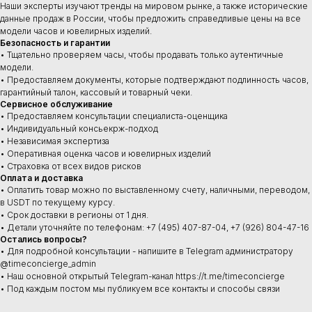
Наши эксперты изучают тренды на мировом рынке, а также исторические
данные продаж в России, чтобы предложить справедливые цены на все
модели часов и ювелирных изделий.
Безопасность и гарантии
• Тщательно проверяем часы, чтобы продавать только аутентичные
модели.
• Предоставляем документы, которые подтверждают подлинность часов,
гарантийный талон, кассовый и товарный чеки.
Сервисное обслуживание
Купить
• Предоставляем консультации специалиста-оценщика
Швейцарские часы
• Индивидуальный консьекрж-подход
В наличии в Москве
• Независимая экспертиза
Часы под заказ
• Оперативная оценка часов и ювелирных изделий
Новинки
• Страховка от всех видов рисков
Ювелирные изделия
Оплата и доставка
• Оплатить товар можно по выставленному счету, наличными, переводом,
в USDT по текущему курсу.
• Срок доставки в регионы от 1 дня.
• Детали уточняйте по телефонам: +7 (495) 407-87-04, +7 (926) 804-47-16
Сервис
Остались вопросы?
• Для подробной консультации - напишите в Telegram администратору
Ремонт часов
@timeconcierge_admin
Диагностика
• Наш основной открытый Telegram-канал https://t.me/timeconcierge
Проверка на подлинность
• Под каждым постом мы публикуем все контакты и способы связи
Оценка
Сервисное обслуживание