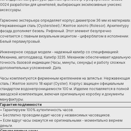
0024 разработан для ценителей, выбирающих эксклюзивные унисекс
аксессуары.
Гармонию экстерьера определяет корпус диаметром 36 мм из материала:
Нержавеющая сталь (Oystersteel) / Желтое золото (Rolesor). Архитектуру
фасада дополняет безель: Рифленый. Этот элемент безупречно
сочетается с главным визуальным акцентом - циферблатом в исполнении:
Белый перламутровый.
Инженерное сердце модели - надежный калибр со спецификацией:
Механика, автоподзавод. Калибр 3235. Механизм обеспечивает идеальную
точность базовой индикации (Часы, минуты, секунды) и работу сложных
дополнительных усложнений: Дата.
Часы комплектуются фирменным креплением на запястье: Нержавеющая
сталь / Желтое золото 18 карат (Oyster). Корпус защищен официальным
стандартом водонепроницаемости 100 м. Изделие поставляется в полной
заводской комплектации, включая оригинальную коробку и документы
мануфактуры.
Гарантия подлинности
• Гарантируем 100% аутентичность часов.
• Бесплатно проводим аудит часов у независимых часовщиков.
• Если вдруг часы окажутся не оригинальными - моментально вернем
деньги.
Справедливые цены