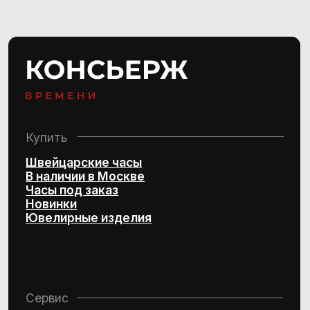
Консультации ежедневно:
10:00–21:00
+7 (495) 407-84-07
Политика конфиденциальности
Согласие на обработку
персональных данных
© 2016–2025 Project by Royal Store Team
Персональный сервис по подбору
швейцарских часов и эксклюзивных
ювелирных изделий
Design by Kchtv