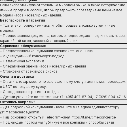
Наши эксперты изучают тренды на мировом рынке, а также исторические
данные продаж в России, чтобы предложить справедливые цены на все
модели часов и ювелирных изделий.
Безопасность и гарантии
Купить
• Тщательно проверяем часы, чтобы продавать только аутентичные
модели.
Швейцарские часы
В наличии в Москве
• Предоставляем документы, которые подтверждают подлинность часов,
Часы под заказ
гарантийный талон, кассовый и товарный чеки.
Новинки
Сервисное обслуживание
Ювелирные изделия
• Предоставляем консультации специалиста-оценщика
• Индивидуальный консьекрж-подход
• Независимая экспертиза
• Оперативная оценка часов и ювелирных изделий
• Страховка от всех видов рисков
Сервис
Оплата и доставка
• Оплатить товар можно по выставленному счету, наличными, переводом,
Ремонт часов
в USDT по текущему курсу.
Диагностика
• Срок доставки в регионы от 1 дня.
Проверка на подлинность
• Детали уточняйте по телефонам: +7 (495) 407-87-04, +7 (926) 804-47-16
Оценка
Сервисное обслуживание
Остались вопросы?
• Для подробной консультации - напишите в Telegram администратору
@timeconcierge_admin
• Наш основной открытый Telegram-канал https://t.me/timeconcierge
• Под каждым постом мы публикуем все контакты и способы связи