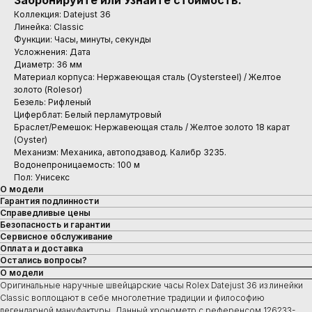
Забронируйте или Узнайте стоимость.
Коллекция: Datejust 36
Линейка: Classic
Функции: Часы, минуты, секунды
Усложнения: Дата
Диаметр: 36 мм
Материал корпуса: Нержавеющая сталь (Oystersteel) / Желтое
золото (Rolesor)
Безель: Рифленый
Циферблат: Белый перламутровый
Браслет/Ремешок: Нержавеющая сталь / Желтое золото 18 карат
(Oyster)
Механизм: Механика, автоподзавод. Калибр 3235.
Водонепроницаемость: 100 м
Пол: Унисекс
О модели
Гарантия подлинности
Справедливые цены
Безопасность и гарантии
Сервисное обслуживание
Оплата и доставка
Остались вопросы?
О модели
Оригинальные наручные швейцарские часы Rolex Datejust 36 из линейки
Classic воплощают в себе многолетние традиции и философию
легендарной мануфактуры. Данный хронометр с референсом 126233-