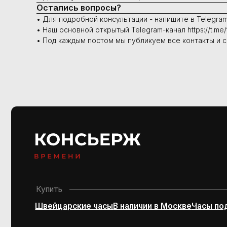
Остались вопросы?
• Для подробной консультации - напишите в Telegra
• Наш основной открытый Telegram-канал https://t.me/
• Под каждым постом мы публикуем все контакты и 
Купить
Швейцарские часы
В наличии в Москве
Часы под заказ
Сервис
Ремонт часов
Диагностика
Проверка на подлинность
О
Политика конфиденциальности
Согласие на обработку персональных данных