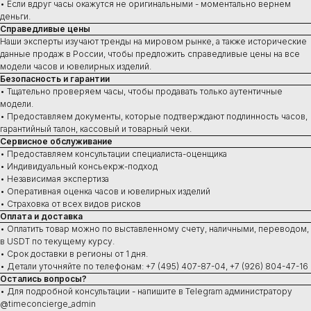
• Если вдруг часы окажутся не оригинальными - моментально вернем
деньги.
Справедливые цены
Наши эксперты изучают тренды на мировом рынке, а также исторические
данные продаж в России, чтобы предложить справедливые цены на все
модели часов и ювелирных изделий.
Купить
Безопасность и гарантии
• Тщательно проверяем часы, чтобы продавать только аутентичные
Швейцарские часы
модели.
В наличии в Москве
• Предоставляем документы, которые подтверждают подлинность часов,
Часы под заказ
гарантийный талон, кассовый и товарный чеки.
Новинки
Сервисное обслуживание
Ювелирные изделия
• Предоставляем консультации специалиста-оценщика
• Индивидуальный консьекрж-подход
• Независимая экспертиза
• Оперативная оценка часов и ювелирных изделий
• Страховка от всех видов рисков
Сервис
Оплата и доставка
Ремонт часов
• Оплатить товар можно по выставленному счету, наличными, переводом,
Диагностика
в USDT по текущему курсу.
Проверка на подлинность
• Срок доставки в регионы от 1 дня.
Оценка
• Детали уточняйте по телефонам: +7 (495) 407-87-04, +7 (926) 804-47-16
Сервисное обслуживание
Остались вопросы?
• Для подробной консультации - напишите в Telegram администратору
@timeconcierge_admin