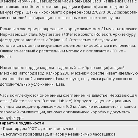
Женские наручные швейцарские часы Rolex Datejust 31 из линейки Classic
воплощают в себе многолетние традиции и философию легендарной
мануфактуры. Данный хронометр с референсом 278273-0032 разработан
для ценителей, выбирающих эксклюзивные женские аксессуары.
Гармонию экстерьера определяет корпус диаметром 31 мм из материала:
Нержавеющая сталь (Oystersteel) / Желтое золото (Rolesor). Архитектуру
фасада дополняет безель: Рифленый. Этот элемент безупречно
сочетается с главным визуальным акцентом - циферблатом в исполнении:
Оливково-зеленый с растительным мотивом и бриллиантами (Olive -
Floral).
Инженерное сердце модели - надежный калибр со спецификацией:
Механика, автоподзавод. Калибр 2236. Механизм обеспечивает идеальную
точность базовой индикации (Часы, минуты, секунды) и работу сложных
дополнительных усложнений: Дата.
Часы комплектуются фирменным креплением на запястье: Нержавеющая
сталь / Желтое золото 18 карат (Jubilee). Корпус защищен официальным
стандартом водонепроницаемости 100 м. Изделие поставляется в полной
заводской комплектации, включая оригинальную коробку и документы
мануфактуры.
Гарантия подлинности
• Гарантируем 100% аутентичность часов.
• Бесплатно проводим аудит часов у независимых часовщиков.