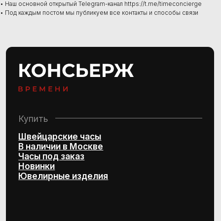
• Наш основной открытый Telegram-канал https://t.me/timeconcierge
• Под каждым постом мы публикуем все контакты и способы связи
Консультации ежедневно:
10:00–21:00
+7 (495) 407-84-07
Политика конфиденциальности
Согласие на обработку
персональных данных
© 2016–2025 Project by Royal Store Team
Персональный сервис по подбору
швейцарских часов и эксклюзивных
ювелирных изделий