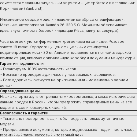
сочетается с главным визуальным акцентом - циферблатом в исполнении:
Коричневый (Sunburst).
Инженерное сердце модели - надежный калибр со спецификацией:
Механика, автоподзавод. Калибр 26-330 S C. Механизм обеспечивает
идеальную точность базовой индикации (Часы, минуты, секунды).
Часы комплектуются фирменным креплением на запястье: Розовое
золото 18 карат. Корпус защищен официальным стандартом
водонепроницаемости 30 м. Изделие поставляется в полной заводской
комплектации, включая оригинальную коробку и документы мануфактуры.
Гарантия подлинности
• Гарантируем 100% аутентичность часов.
• Бесплатно проводим аудит часов у независимых часовщиков.
• Если вдруг часы окажутся не оригинальными - моментально вернем
деньги.
Справедливые цены
Наши эксперты изучают тренды на мировом рынке, а также исторические
данные продаж в России, чтобы предложить справедливые цены на все
модели часов и ювелирных изделий.
Безопасность и гарантии
• Тщательно проверяем часы, чтобы продавать только аутентичные
модели.
Купить
• Предоставляем документы, которые подтверждают подлинность часов,
Швейцарские часы
гарантийный талон, кассовый и товарный чеки.