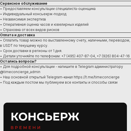
В наличии в Москве
Сервисное обслуживание
Часы под заказ
• Предоставляем консультации специалиста-оценщика
Новинки
• Индивидуальный консьекрж-подход
Ювелирные изделия
• Независимая экспертиза
• Оперативная оценка часов и ювелирных изделий
• Страховка от всех видов рисков
Оплата и доставка
• Оплатить товар можно по выставленному счету, наличными, переводом,
Сервис
в USDT по текущему курсу.
• Срок доставки в регионы от 1 дня.
Ремонт часов
Диагностика
• Детали уточняйте по телефонам: +7 (495) 407-87-04, +7 (926) 804-47-16
Проверка на подлинность
Остались вопросы?
Оценка
• Для подробной консультации - напишите в Telegram администратору
Сервисное обслуживание
@timeconcierge_admin
• Наш основной открытый Telegram-канал https://t.me/timeconcierge
• Под каждым постом мы публикуем все контакты и способы связи
Консультации ежедневно:
10:00–21:00
+7 (495) 407-84-07