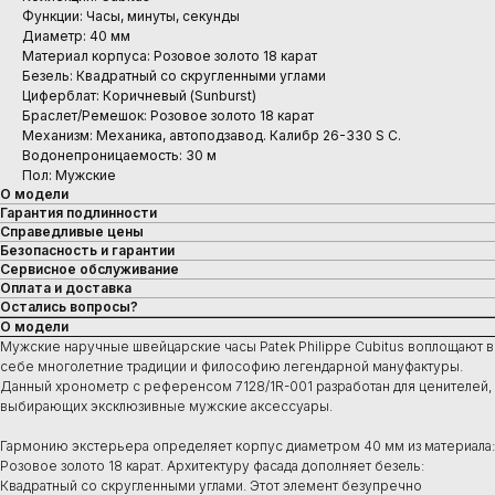
Функции: Часы, минуты, секунды
Диаметр: 40 мм
Материал корпуса: Розовое золото 18 карат
Безель: Квадратный со скругленными углами
Циферблат: Коричневый (Sunburst)
Браслет/Ремешок: Розовое золото 18 карат
Механизм: Механика, автоподзавод. Калибр 26-330 S C.
Водонепроницаемость: 30 м
Пол: Мужские
О модели
Гарантия подлинности
Справедливые цены
Безопасность и гарантии
Сервисное обслуживание
Оплата и доставка
Остались вопросы?
О модели
Мужские наручные швейцарские часы Patek Philippe Cubitus воплощают в
себе многолетние традиции и философию легендарной мануфактуры.
Данный хронометр с референсом 7128/1R-001 разработан для ценителей,
выбирающих эксклюзивные мужские аксессуары.
Гармонию экстерьера определяет корпус диаметром 40 мм из материала:
Розовое золото 18 карат. Архитектуру фасада дополняет безель:
Квадратный со скругленными углами. Этот элемент безупречно