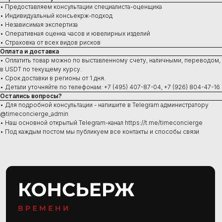
Часы под заказ
• Предоставляем консультации специалиста-оценщика
Новинки
• Индивидуальный консьекрж-подход
Ювелирные изделия
• Независимая экспертиза
• Оперативная оценка часов и ювелирных изделий
• Страховка от всех видов рисков
Оплата и доставка
• Оплатить товар можно по выставленному счету, наличными, переводом,
Сервис
в USDT по текущему курсу.
• Срок доставки в регионы от 1 дня.
Ремонт часов
• Детали уточняйте по телефонам: +7 (495) 407-87-04, +7 (926) 804-47-16
Диагностика
Остались вопросы?
Проверка на подлинность
Оценка
• Для подробной консультации - напишите в Telegram администратору
Сервисное обслуживание
@timeconcierge_admin
• Наш основной открытый Telegram-канал https://t.me/timeconcierge
• Под каждым постом мы публикуем все контакты и способы связи
Консультации ежедневно:
10:00–21:00
+7 (495) 407-84-07