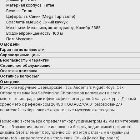
Материал корпуса: Титан
Безель: Титан
Циферблат: Синий (Méga Tapisserie)
Браслет/Ремешок: Синий каучук
Механизм: Механика, автоподзавод. Калибр 2385.
Водонепроницаемость: 100 м
Пол: Мужские
О модели
Гарантия подлинности
Справедливые цены
Безопасность и гарантии
Сервисное обслуживание
Оплата и доставка
Остались вопросы?
О модели
Мужские наручные швейцарские часы Audemars Piguet Royal Oak
Offshore из линейки Selfwinding Chronograph воплощают в себе
многолетние традиции и философию легендарной мануфактуры. Данный
хронометр с референсом 26480TI.OO.A027CA.01 разработан для
ценителей, выбирающих эксклюзивные мужские аксессуары.
Гармонию экстерьера определяет корпус диаметром 42 мм из материала:
Титан. В аналогичном стиле исполнен и безель, подчеркивая цельность
дизайна. Этот элемент безупречно сочетается с главным визуальным
акцентом - циферблатом в исполнении: Синий (Méga Tapisserie).