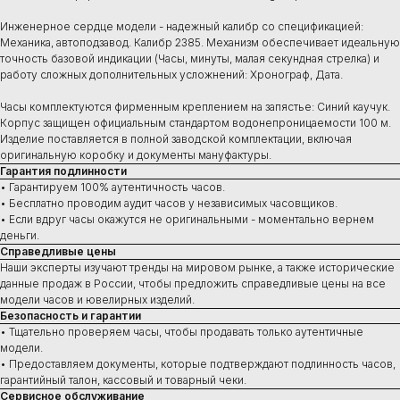
Инженерное сердце модели - надежный калибр со спецификацией:
Механика, автоподзавод. Калибр 2385. Механизм обеспечивает идеальную
точность базовой индикации (Часы, минуты, малая секундная стрелка) и
работу сложных дополнительных усложнений: Хронограф, Дата.
Часы комплектуются фирменным креплением на запястье: Синий каучук.
Корпус защищен официальным стандартом водонепроницаемости 100 м.
Изделие поставляется в полной заводской комплектации, включая
оригинальную коробку и документы мануфактуры.
Гарантия подлинности
• Гарантируем 100% аутентичность часов.
• Бесплатно проводим аудит часов у независимых часовщиков.
• Если вдруг часы окажутся не оригинальными - моментально вернем
деньги.
Справедливые цены
Наши эксперты изучают тренды на мировом рынке, а также исторические
данные продаж в России, чтобы предложить справедливые цены на все
модели часов и ювелирных изделий.
Безопасность и гарантии
• Тщательно проверяем часы, чтобы продавать только аутентичные
модели.
Купить
• Предоставляем документы, которые подтверждают подлинность часов,
Швейцарские часы
гарантийный талон, кассовый и товарный чеки.
В наличии в Москве
Сервисное обслуживание