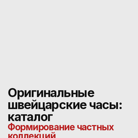
Оригинальные
швейцарские часы:
каталог
Формирование частных
коллекций
Каталог «Консьерж Времени» — это
селекция лотов, обладающих высокой
рыночной устойчивостью.
Мы не просто предлагаем купить
швейцарские оригинальные часы в Москве, а
выступаем вашим техническим и
инвестиционным партнером.
Команда проекта, работающая на рынке с
2016 года (ex-Royal Store), осуществляет
экспертный сорсинг редких экземпляров
Patek Philippe, Rolex, Audemars Piguet и
Richard Mille, исключая листы ожидания и
бюрократические барьеры бутиков.
Инвестиционная ликвидность и
аудит калибров