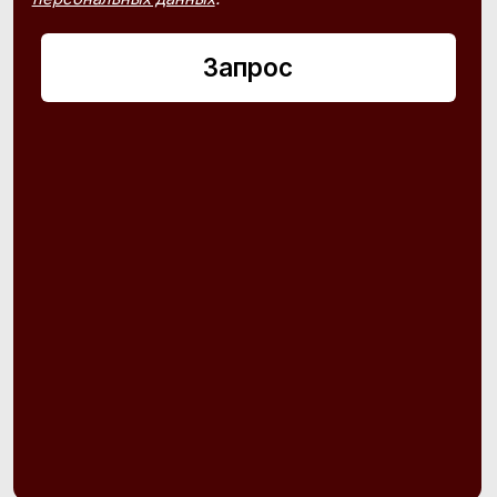
Консультации ежедневно:
10:00–21:00
+7 (926) 804-47-16
+7 (495) 407-84-07
Политика конфиденциальности
Согласие на обработку
персональных данных
© 2016–2025 Project by Royal Store Team
Персональный сервис по подбору