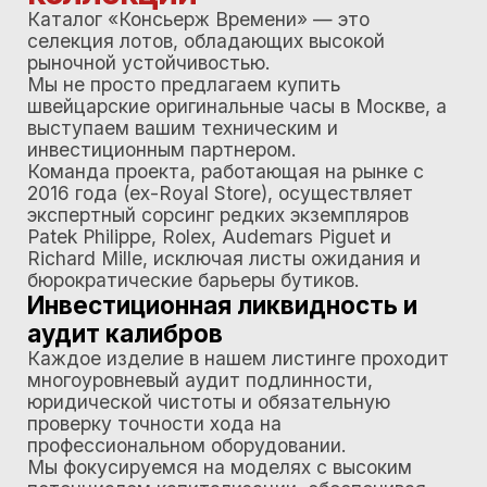
Каждое изделие в нашем листинге проходит
многоуровневый аудит подлинности,
юридической чистоты и обязательную
проверку точности хода на
профессиональном оборудовании.
Мы фокусируемся на моделях с высоким
потенциалом капитализации, обеспечивая
клиентам доступ к часовым активам,
которые сохраняют и преумножают свою
ценность вне зависимости от волатильности
рынка.
Формат обслуживания и
глобальный сорсинг
Приобретение сложных механизмов в
«Консьерж Времени» строится на принципах
приватности. Наш формат работы полностью
адаптирован под ваш график:
Привилегированная примерка:
Демонстрация моделей в удобной
локации (дом, офис) или в шоу-руме по
предварительной договоренности.
Индивидуальный поиск:
Если нужный
референс отсутствует в каталоге, мы
задействуем сеть международных
партнеров для выкупа и оперативной
доставки лота под запрос.