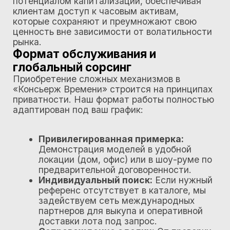
Сопровождение сделки:
От проверки
комплектации (Full Set) до дальнейшего
технического обслуживания в
специализированных ателье.
Основной Telegram-канал
«Консьерж времени» - открытое
комьюнити ценителей часового и
ювелирного искусства
Secret Drop
— новые поступления до
появления в каталоге.
Редкие ликвидные позиции
с
ограниченным предложением.
Портфолио существующих изделий
и
реализованных проектов.
Прямое общение с владельцем
бизнеса.
Подписывайтесь, чтобы получать
информацию раньше остальных.
Не нашли то
что искали?