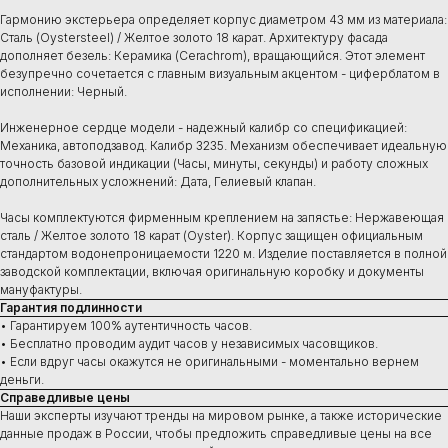
Гармонию экстерьера определяет корпус диаметром 43 мм из материала:
Сталь (Oystersteel) / Желтое золото 18 карат. Архитектуру фасада
дополняет безель: Керамика (Cerachrom), вращающийся. Этот элемент
безупречно сочетается с главным визуальным акцентом - циферблатом в
исполнении: Черный.
Инженерное сердце модели - надежный калибр со спецификацией:
Механика, автоподзавод. Калибр 3235. Механизм обеспечивает идеальную
точность базовой индикации (Часы, минуты, секунды) и работу сложных
дополнительных усложнений: Дата, Гелиевый клапан.
Часы комплектуются фирменным креплением на запястье: Нержавеющая
сталь / Желтое золото 18 карат (Oyster). Корпус защищен официальным
стандартом водонепроницаемости 1220 м. Изделие поставляется в полной
заводской комплектации, включая оригинальную коробку и документы
мануфактуры.
Гарантия подлинности
• Гарантируем 100% аутентичность часов.
• Бесплатно проводим аудит часов у независимых часовщиков.
• Если вдруг часы окажутся не оригинальными - моментально вернем
деньги.
Справедливые цены
Наши эксперты изучают тренды на мировом рынке, а также исторические
данные продаж в России, чтобы предложить справедливые цены на все