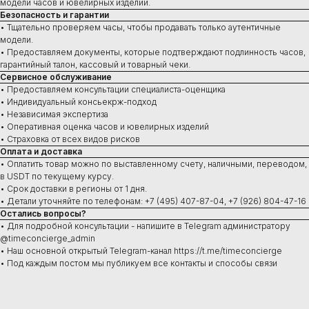
модели часов и ювелирных изделий.
Безопасность и гарантии
Купить
• Тщательно проверяем часы, чтобы продавать только аутентичные
модели.
Швейцарские часы
• Предоставляем документы, которые подтверждают подлинность часов,
В наличии в Москве
гарантийный талон, кассовый и товарный чеки.
Часы под заказ
Сервисное обслуживание
Новинки
• Предоставляем консультации специалиста-оценщика
Ювелирные изделия
• Индивидуальный консьекрж-подход
• Независимая экспертиза
• Оперативная оценка часов и ювелирных изделий
• Страховка от всех видов рисков
Оплата и доставка
Сервис
• Оплатить товар можно по выставленному счету, наличными, переводом,
Ремонт часов
в USDT по текущему курсу.
Диагностика
• Срок доставки в регионы от 1 дня.
Проверка на подлинность
• Детали уточняйте по телефонам: +7 (495) 407-87-04, +7 (926) 804-47-16
Оценка
Остались вопросы?
Сервисное обслуживание
• Для подробной консультации - напишите в Telegram администратору
@timeconcierge_admin
• Наш основной открытый Telegram-канал https://t.me/timeconcierge
• Под каждым постом мы публикуем все контакты и способы связи
Консультации ежедневно:
10:00–21:00