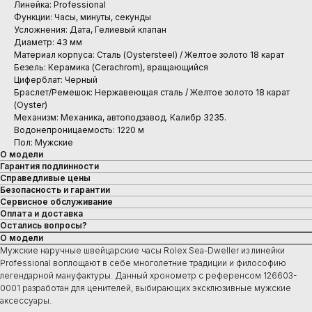
Линейка: Professional
Функции: Часы, минуты, секунды
Усложнения: Дата, Гелиевый клапан
Диаметр: 43 мм
Материал корпуса: Сталь (Oystersteel) / Желтое золото 18 карат
Безель: Керамика (Cerachrom), вращающийся
Циферблат: Черный
Браслет/Ремешок: Нержавеющая сталь / Желтое золото 18 карат
(Oyster)
Механизм: Механика, автоподзавод. Калибр 3235.
Водонепроницаемость: 1220 м
Пол: Мужские
О модели
Гарантия подлинности
Справедливые цены
Безопасность и гарантии
Сервисное обслуживание
Оплата и доставка
Остались вопросы?
О модели
Мужские наручные швейцарские часы Rolex Sea-Dweller из линейки
Professional воплощают в себе многолетние традиции и философию
легендарной мануфактуры. Данный хронометр с референсом 126603-
0001 разработан для ценителей, выбирающих эксклюзивные мужские
аксессуары.